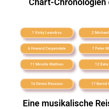
Chart-Chronologien 
1 Vicky Leandros
2 Michael
6 Howard Carpendale
7 Peter M
11 Mireille Mathieu
12 Bata 
16 Demis Roussos
17 Bernd 
Eine musikalische Rei