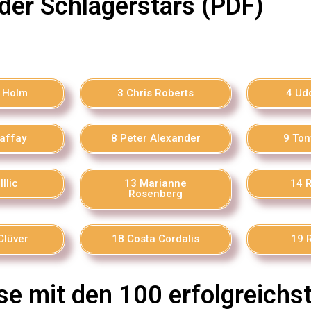
der Schlagerstars (PDF)
 Holm
3 Chris Roberts
4 Ud
affay
8 Peter Alexander
9 Ton
Illic
13 Marianne
14 
Rosenberg
Clüver
18 Costa Cordalis
19 
se mit den 100 erfolgreichs