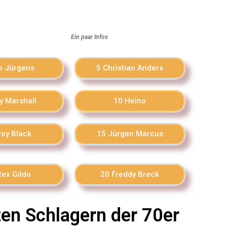
Ein paar Infos
o Jürgens
5 Christian Anders
y Marshall
10 Heino
Roy Black
15 Jürgen Marcus
Rex Gildo
20 Freddy Breck
ten Schlagern der 70er