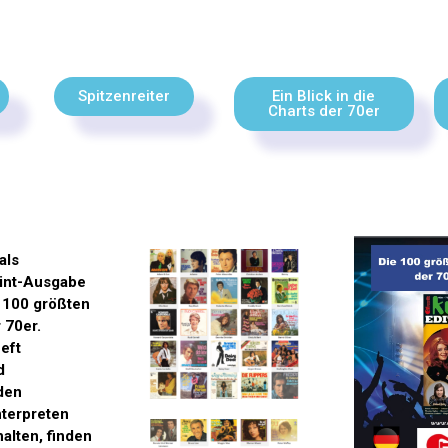
Spitzenreiter
Ein Blick in die
Charts der 70er
als
int-Ausgabe
e 100 größten
 70er.
eft
d
den
nterpreten
alten, finden