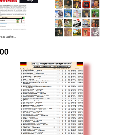
paar Infos...
100