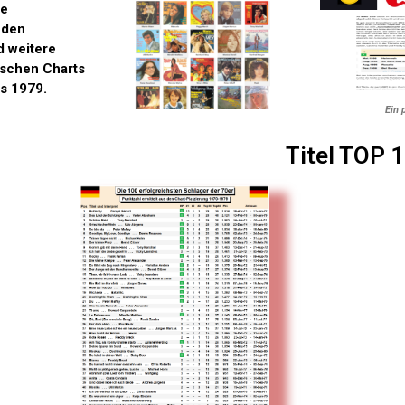
te
 den
d weitere
tschen Charts
is 1979.
Ein 
Titel TOP 