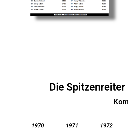
Die Spitzenreite
Komp
1970
1971
1972