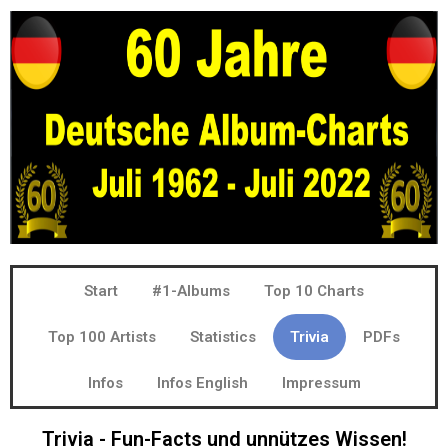
Start
#1-Albums
Top 10 Charts
Top 100 Artists
Statistics
Trivia
PDFs
Infos
Infos English
Impressum
Trivia - Fun-Facts und unnützes Wissen!