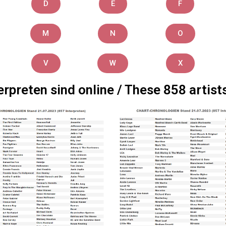
D
E
F
M
N
O
V
W
X
erpreten sind online / These 858 artists