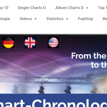
op 10
Single-Charts D
Album-Charts D
Top 
ologie
Videos
Statistics
PopStop
Be