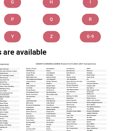
G
H
I
P
Q
R
Y
Z
0-9
 are available