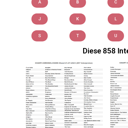
A
B
C
J
K
L
S
T
U
Diese 858 Int