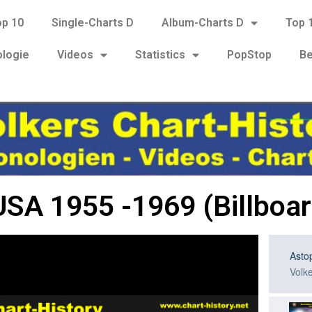
op 10
Single-Charts D
Album-Charts D
Top 
ologie
Videos
Statistics
PopStop
Be
 USA 1955 -1969 (Billboa