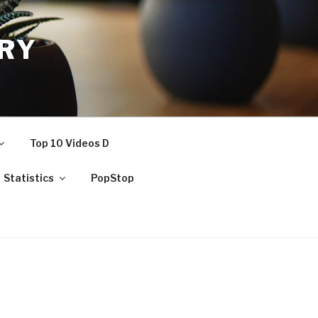
RY
Top 10 Videos D
Statistics
PopStop