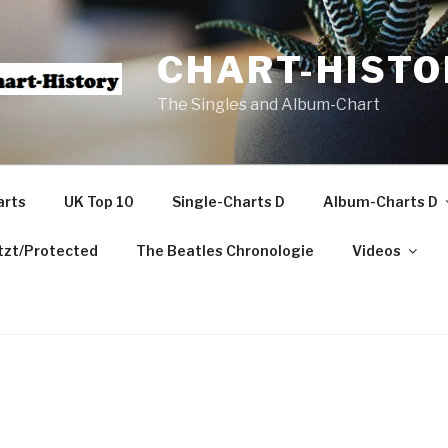
CHART-HISTO
The Singles and Album-Chart
arts
UK Top 10
Single-Charts D
Album-Charts D
zt/Protected
The Beatles Chronologie
Videos
m