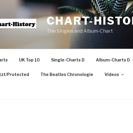
CHART-HISTO
The Singles and Album-Chart
arts
UK Top 10
Single-Charts D
Album-Charts D
zt/Protected
The Beatles Chronologie
Videos
m