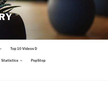
RY
Top 10 Videos D
Statistics
PopStop