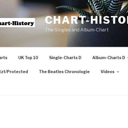
CHART-HISTO
The Singles and Album-Chart
arts
UK Top 10
Single-Charts D
Album-Charts D
zt/Protected
The Beatles Chronologie
Videos
m