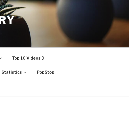
RY
Top 10 Videos D
Statistics
PopStop