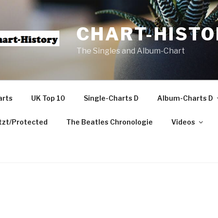
CHART-HISTO
The Singles and Album-Chart
arts
UK Top 10
Single-Charts D
Album-Charts D
zt/Protected
The Beatles Chronologie
Videos
m