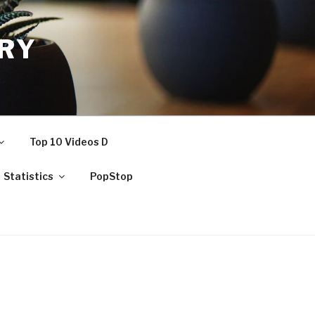
RY
Top 10 Videos D
Statistics
PopStop